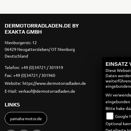
DERMOTORRADLADEN.DE BY
EXAKTA GMBH
Nienburgerstr. 12
06429 Neugattersleben/ OT Nienburg
Deutschland
EINSATZ
Telefon:
+49 (0)34721 / 301919
Diese Webseit
Fax:
+49 (0)34721 / 301960
Daten werden 
weiterführen
Website:
https://www.dermotorradladen.de
eingebundenen
E-Mail:
verkauf@dermotorradladen.de
Wir verwende
eingebunden
LINKS
Bitte hake da
Google 
yamaha-motor.de
Optional kann
Detailierte 