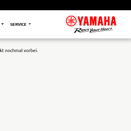
S
SERVICE
A2
kt nochmal vorbei.
e
Tenere
700
)
(Low)
35kW
A2
e
Tenere
700
Rally
35kW