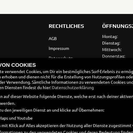
Tenere
WR12
RECHTLICHES
ÖFFNUNGS
700
World
Raid
Montag:
AGB
Dienstag:
Impressum
Mittwoch:
Donnerstag:
Datenschutz
Freitag:
 VON COOKIES
Disclaimer
Samstag:
e verwendet Cookies, um Dir ein bestmögliches Surf-Erlebnis zu ermög
Sonntag:
erhoben und dienen nicht für die Erstellung von Nutzungsprofilen ode
Barrierefreiheit
der Verwendung. Sämtliche Informationen zu verwendeten Cookies un
Batteriegesetz
 Diensten findest du hier:
Datenschutzerklärung
n auf dieser Website folgende Dienste, welche erst nach deiner aktiv
Altölverordnung
 werden.
zu den jeweiligen Dienst an und klicke auf Übernehmen:
Maps und Youtube
 mit Klick auf Alles akzeptieren der Nutzung aller Dienste zugestimm
Informationen zu den verwendeten Cookies und deren Bedeutung findest