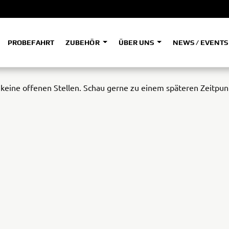
PROBEFAHRT
ZUBEHÖR
ÜBER UNS
NEWS / EVENT
ADVENTURE
A
A
HYPER NAKED
 keine offenen Stellen. Schau gerne zu einem späteren Zeitpun
SPORT HERITAGE
Tenere
Tener
700
700
(Low
SPORT TOURING
SUPERSPORT
A2
A
Tenere
Tener
700
700
35kW
Rally
A
A1